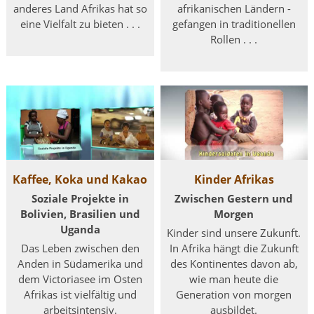
anderes Land Afrikas hat so
afrikanischen Ländern -
eine Vielfalt zu bieten . . .
gefangen in traditionellen
Rollen . . .
Kaffee, Koka und Kakao
Kinder Afrikas
Soziale Projekte in
Zwischen Gestern und
Bolivien, Brasilien und
Morgen
Uganda
Kinder sind unsere Zukunft.
Das Leben zwischen den
In Afrika hängt die Zukunft
Anden in Südamerika und
des Kontinentes davon ab,
dem Victoriasee im Osten
wie man heute die
Afrikas ist vielfältig und
Generation von morgen
arbeitsintensiv.
ausbildet.